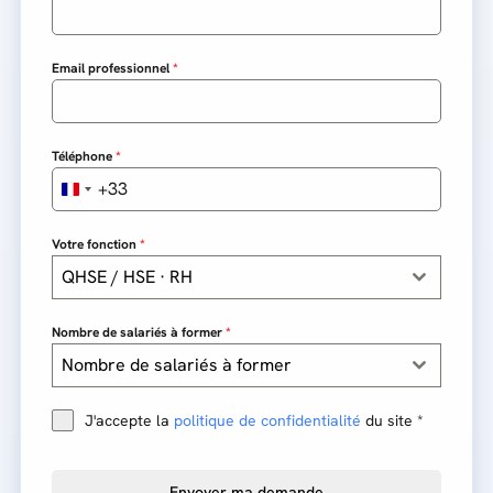
Email professionnel
*
Téléphone
*
+33
F
r
Votre fonction
*
a
n
QHSE / HSE · RH
c
e
Nombre de salariés à former
*
+
Nombre de salariés à former
3
3
J'accepte la
politique de confidentialité
du site
*
Envoyer ma demande