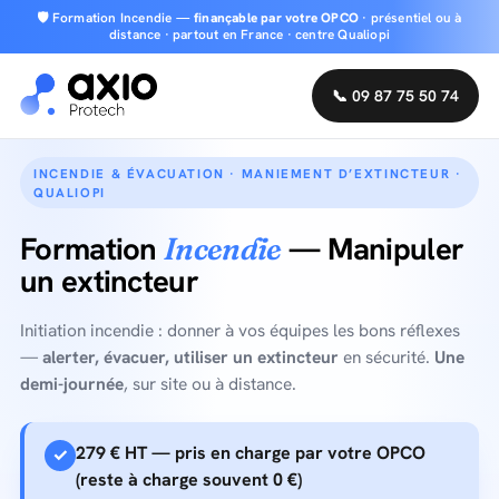
🛡️ Formation Incendie —
finançable par votre OPCO
· présentiel ou à
distance · partout en France · centre Qualiopi
📞 09 87 75 50 74
INCENDIE & ÉVACUATION · MANIEMENT D’EXTINCTEUR ·
QUALIOPI
Formation
— Manipuler
Incendie
un extincteur
Initiation incendie : donner à vos équipes les bons réflexes
—
alerter, évacuer, utiliser un extincteur
en sécurité.
Une
demi-journée
, sur site ou à distance.
279 € HT — pris en charge par votre OPCO
✓
(reste à charge souvent 0 €)