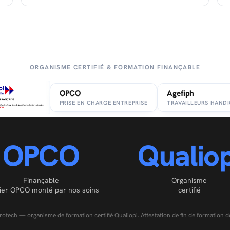
ORGANISME CERTIFIÉ & FORMATION FINANÇABLE
OPCO
Agefiph
PRISE EN CHARGE ENTREPRISE
TRAVAILLEURS HAND
OPCO
Qualiop
Finançable
Organisme
ier OPCO monté par nos soins
certifié
rotech — organisme de formation certifié Qualiopi. Attestation de fin de formation dé