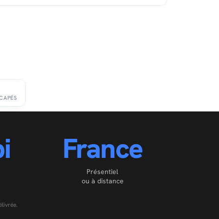
ICAPÉS
i
France
Présentiel
ou à distance
livrée.