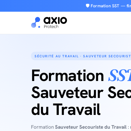
Passer
🛡️ Formation SST —
f
au
contenu
SÉCURITÉ AU TRAVAIL · SAUVETEUR SECOURIST
Formation
SS
Sauveteur Sec
du Travail
Formation
Sauveteur Secouriste du Travail
: 