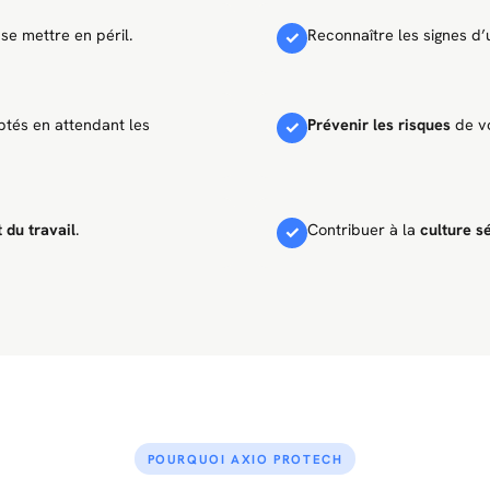
se mettre en péril.
Reconnaître les signes d
✓
tés en attendant les
Prévenir les risques
de vo
✓
 du travail
.
Contribuer à la
culture s
✓
POURQUOI AXIO PROTECH