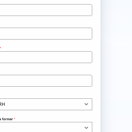
*
 RH
à former
*