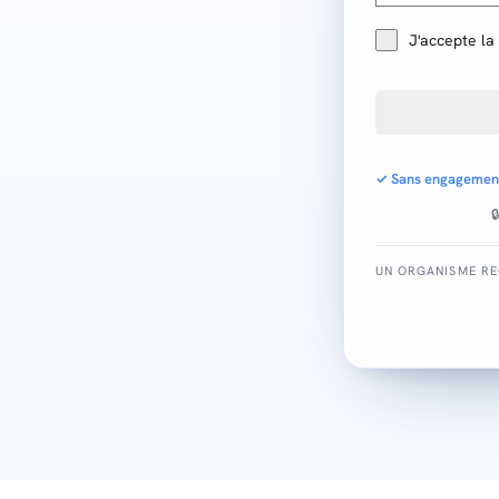
3
J'accepte la
✓ Sans engagemen

UN ORGANISME R