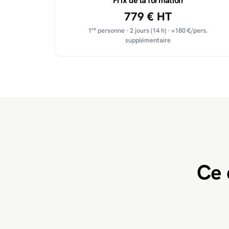
Prix de la formation
779 € HT
1ʳᵉ personne · 2 jours (14 h) · +180 €/pers.
supplémentaire
Ce 