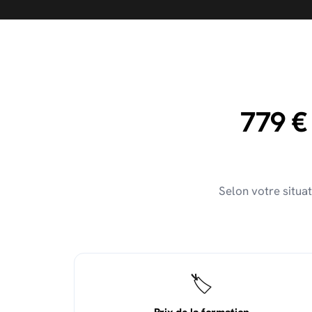
779 €
Selon votre situat
🏷️