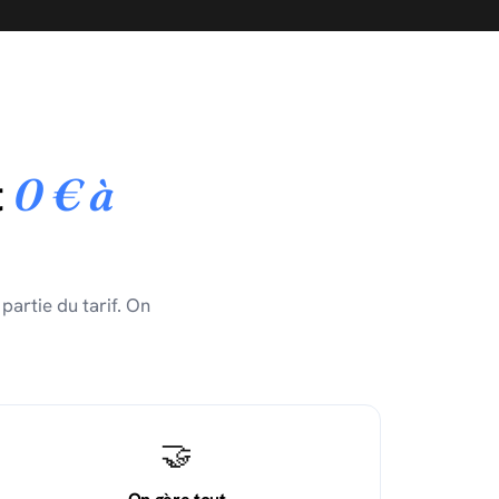
t
0 € à
partie du tarif. On
🤝