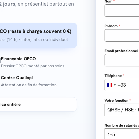
Nom
*
2 jours
, en présentiel partout en
Prénom
*
CO (reste à charge souvent 0 €)
 (14 h) · inter, intra ou individuel
Email professionnel
Finançable OPCO

Dossier OPCO monté par nos soins
Téléphone
*
Centre Qualiopi

+33
Attestation de fin de formation
F
r
Votre fonction
*
a
nce entière
n
QHSE / HSE ·
c
e
Nombre de salariés 
+
1–5
3