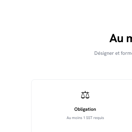
Au m
Désigner et form
⚖️
Obligation
Au moins 1 SST requis