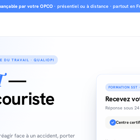
inançable par votre OPCO
· présentiel ou à distance · partout en F
E DU TRAVAIL · QUALIOPI
—
T
FORMATION SST 
ouriste
Recevez vo
Réponse sous 24 
Centre certif
✓
réagir face à un accident, porter