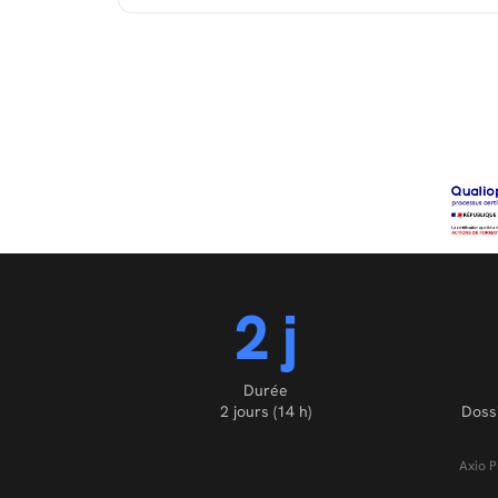
2 j
Durée
2 jours (14 h)
Doss
Axio P