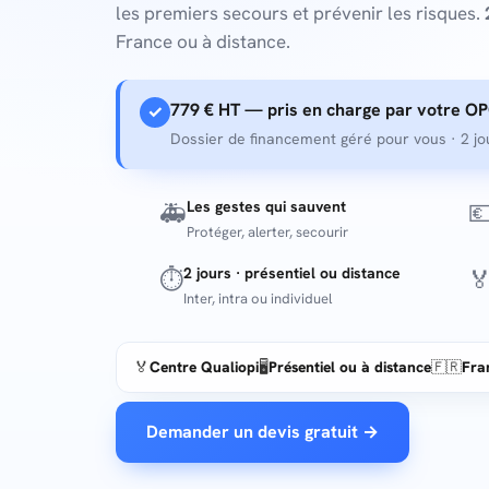
les premiers secours et prévenir les risques.
France ou à distance.
779 € HT — pris en charge par votre OP
✓
Dossier de financement géré pour vous · 2 jours
Les gestes qui sauvent
🚑

Protéger, alerter, secourir
2 jours · présentiel ou distance
⏱️

Inter, intra ou individuel
🏅
Centre Qualiopi
🖥️
Présentiel ou à distance
🇫🇷
Fra
Demander un devis gratuit →