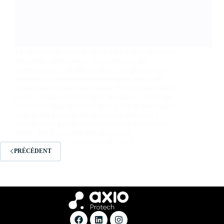
La sécurité des mots de passe est un sujet crucial en
entreprise, surtout avec l'augmentation des
cyberattaques. Un mot de passe mal protégé peut
exposer des informations sensibles et causer de
graves dommages à l'entreprise. Protéger ses mots de
passe, c'est la première ligne de défense contre les
intrusions. Mais comment faire ? Pas de panique, on
vous guide à travers les meilleures pratiques à
adopter pour garder vos informations en sécurité.
Alors, prêt à sécuriser vos données ?
Eymeric
décembre 16, 2025
PRÉCÉDENT