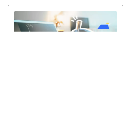
279 € H.T (+45€ / personne supplémentaire)
1/2 jours (3,5 heures)
Formation FDS – Lire, Comprendre et
Exploiter les Fiches de Données de Sécurité
Maîtrisez la lecture et l’exploitation des FDS pour
mieux prévenir les risques chimiques au travail….
Voir la formation