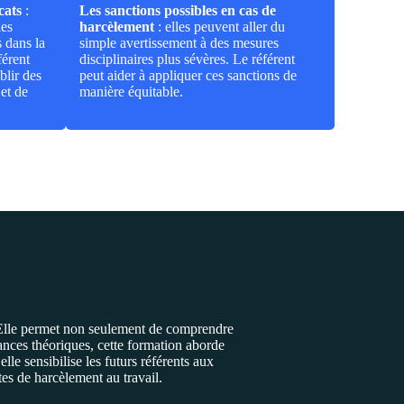
cats
:
Les sanctions possibles en cas de
les
harcèlement
: elles peuvent aller du
s dans la
simple avertissement à des mesures
férent
disciplinaires plus sévères. Le référent
blir des
peut aider à appliquer ces sanctions de
et de
manière équitable.
. Elle permet non seulement de comprendre
ances théoriques, cette formation aborde
lle sensibilise les futurs référents aux
tes de harcèlement au travail.