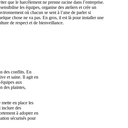
iter que le harcèlement ne prenne racine dans l’entreprise.
 sensibilise les équipes, organise des ateliers et crée un
nvironnement où chacun se sent à l’aise de parler si
elque chose ne va pas. En gros, il est là pour installer une
lture de respect et de bienveillance.
n des conflits. En
ve et saine. Il agit en
s équipes aux
n des plaintes,
e mette en place les
 inclure des
portement à adopter en
ation sécurisés pour