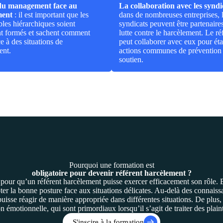
 du management face au
La collaboration avec les syndi
ment
: il est important que les
dans de nombreuses entreprises, 
les hiérarchiques soient
syndicats peuvent être partenaire
t formés et sachent comment
lutte contre le harcèlement. Le ré
ce à des situations de
peut collaborer avec eux pour éta
ent.
actions communes de prévention 
soutien.
Pourquoi une formation est
obligatoire pour devenir référent harcèlement ?
 pour qu’un référent harcèlement puisse exercer efficacement son rôle
pter la bonne posture face aux situations délicates. Au-delà des connaiss
puisse réagir de manière appropriée dans différentes situations. De plus, e
on émotionnelle, qui sont primordiaux lorsqu’il s’agit de traiter des plain
S'inscire à la formation