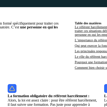
un formé spécifiquement pour traiter ces
Table des matières
natoire. C’est
une personne en qui les
Le référent harcèlement
traiter ces situations d
personne en qui les emp
L’importance du référen
Qui peut exercer la fon
Les principales respons
Le rôle du référent harc
Pourquoi une formation 
Comment bien choisir s
La formation obligatoire du référent harcèlement :
L
Alors, la loi est assez claire : pour être référent harcèlement,
Le
il faut suivre une formation. Pas juste pour apprendre à
pl