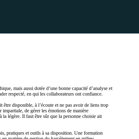
thique, mais aussi dotée d’une bonne capacité d’analyse et
der respecté, en qui les collaborateurs ont confiance.
t être disponible, à l’écoute et ne pas avoir de liens trop
ter impartiale, de gérer les émotions de manière
la légère. Il faut être sûr que la personne choisie ait
is, pratiques et outils à sa disposition. Une formation
ues en matière de gestion du harcèlement en milieu