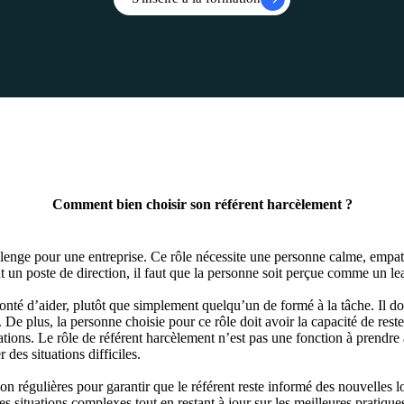
Comment bien choisir son référent harcèlement ?
allenge pour une entreprise. Ce rôle nécessite une personne calme, empa
t un poste de direction, il faut que la personne soit perçue comme un lea
olonté d’aider, plutôt que simplement quelqu’un de formé à la tâche. Il doi
é. De plus, la personne choisie pour ce rôle doit avoir la capacité de res
ations. Le rôle de référent harcèlement n’est pas une fonction à prendre à 
 des situations difficiles.
on régulières pour garantir que le référent reste informé des nouvelles lo
les situations complexes tout en restant à jour sur les meilleures pratiq