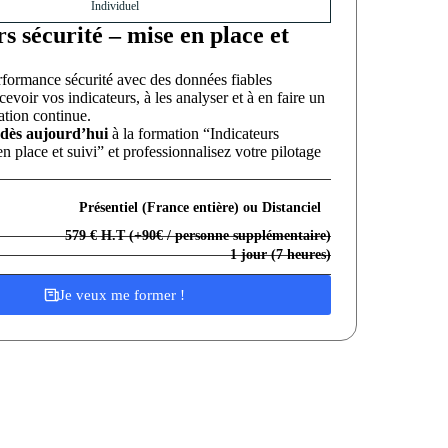
Individuel
s sécurité – mise en place et
rformance sécurité avec des données fiables
voir vos indicateurs, à les analyser et à en faire un
ation continue.
 dès aujourd’hui
à la formation “Indicateurs
en place et suivi” et professionnalisez votre pilotage
Présentiel (France entière) ou Distanciel
579 € H.T (+90€ / personne supplémentaire)
1 jour (7 heures)
Je veux me former !