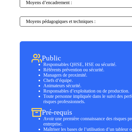
Moyens d’encadrement :
Moyens pédagogiques et techniques :
Public
Responsables QHSE, HSE ou sécurité.
Référents prévention ou sécurité.
Managers de proximité.
Chefs d’équipe.
Animateurs sécurité.
Responsables d’exploitation ou de production.
Toute personne impliquée dans le suivi des perf
risques professionnels.
Pré-requis
Avoir une première connaissance des risques pro
entreprise.
Maîtriser les bases de l’utilisation d’un tableur o