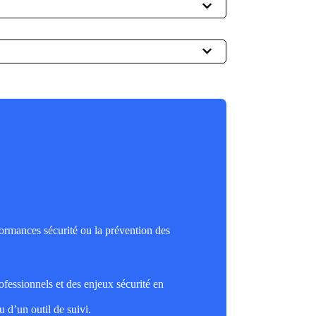
ormances sécurité ou la prévention des
fessionnels et des enjeux sécurité en
u d’un outil de suivi.