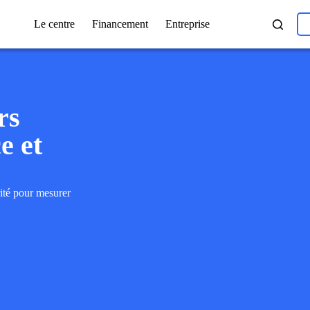
Le centre
Financement
Entreprise
rs
e et
rité pour mesurer